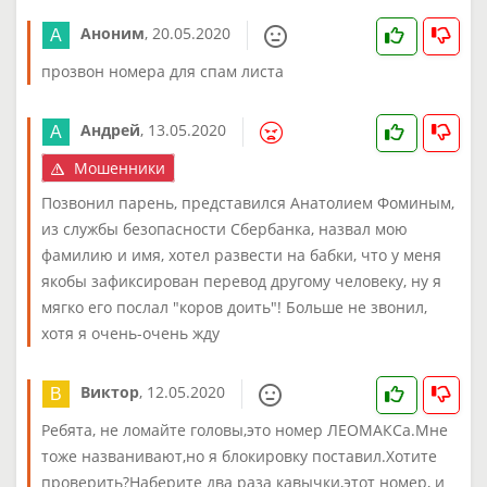
Аноним
,
20.05.2020
прозвон номера для спам листа
Андрей
,
13.05.2020
Мошенники
Позвонил парень, представился Анатолием Фоминым,
из службы безопасности Сбербанка, назвал мою
фамилию и имя, хотел развести на бабки, что у меня
якобы зафиксирован перевод другому человеку, ну я
мягко его послал "коров доить"! Больше не звонил,
хотя я очень-очень жду
Виктор
,
12.05.2020
Ребята, не ломайте головы,это номер ЛЕОМАКСа.Мне
тоже названивают,но я блокировку поставил.Хотите
проверить?Наберите два раза кавычки,этот номер, и