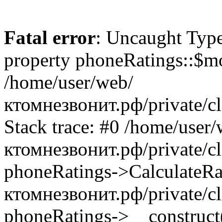
Fatal error
: Uncaught Type
property phoneRatings::$mo
/home/user/web/
ктомнезвонит.рф/private/cl
Stack trace: #0 /home/user/
ктомнезвонит.рф/private/cl
phoneRatings->CalculateRa
ктомнезвонит.рф/private/cl
phoneRatings->__construct