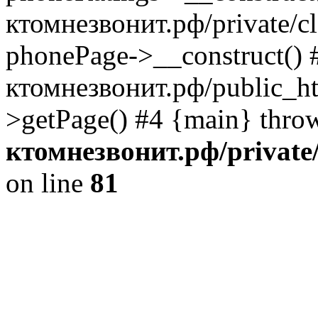
ктомнезвонит.рф/private/cl
phonePage->__construct() 
ктомнезвонит.рф/public_ht
>getPage() #4 {main} thro
ктомнезвонит.рф/private/
on line
81