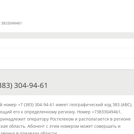
 3833049461
83) 304-94-61
 номер +7 (383) 304-94-61 имеет географический код 383 (ABC),
щий его к определенному региону. Номер +73833049461,
принадлежит оператору Ростелеком и располагается в регионе
кая область. Абонент с этим номером может совершать и
звонки в пределах области.