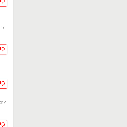
азу
ким