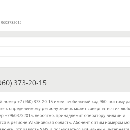
 9603732015
60) 373-20-15
 номер +7 (960) 373-20-15 имеет мобильный код 960, поэтому д
ке к определенному региону звонок может совершаться из люб
ер +79603732015, вероятно, принадлежит оператору Билайн и
тся в регионе Ульяновская область. Абонент с этим номером м
звонки, отправлять SMS и пользоваться мобильным интернетом