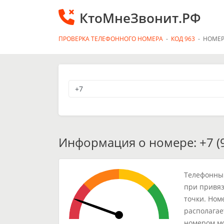
КтоМнеЗвонит.РФ
ПРОВЕРКА ТЕЛЕФОННОГО НОМЕРА
-
КОД 963
-
НОМЕР
Информация о номере: +7 (9
Телефонный
при привяз
точки. Ном
располагае
номером мо