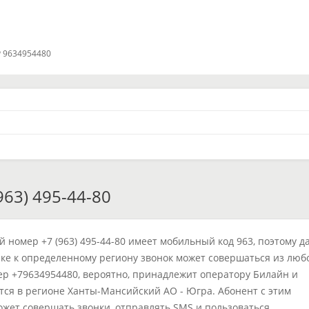
 9634954480
63) 495-44-80
 номер +7 (963) 495-44-80 имеет мобильный код 963, поэтому д
ке к определенному региону звонок может совершаться из люб
ер +79634954480, вероятно, принадлежит оператору Билайн и
тся в регионе Ханты-Мансийский АО - Югра. Абонент с этим
жет совершать звонки, отправлять SMS и пользоваться