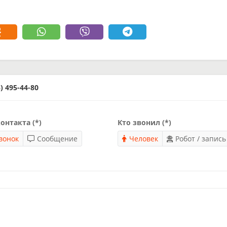
 495-44-80
онтакта (*)
Кто звонил (*)
вонок
Сообщение
Человек
Робот / запись