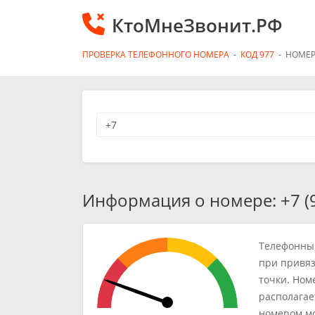
КтоМнеЗвонит.РФ
ПРОВЕРКА ТЕЛЕФОННОГО НОМЕРА
-
КОД 977
-
НОМЕР
Информация о номере: +7 (9
Телефонный
при привяз
точки. Ном
располагае
номером мо