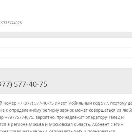
 9775774075
77) 577-40-75
 номер +7 (977) 577-40-75 имеет мобильный код 977, поэтому д
ке к определенному региону звонок может совершаться из люб
ер +79775774075, вероятно, принадлежит оператору Теле2 и
тся в регионе Москва и Московская область. Абонент с этим
жет совершать звонки, отправлять SMS и пользоваться