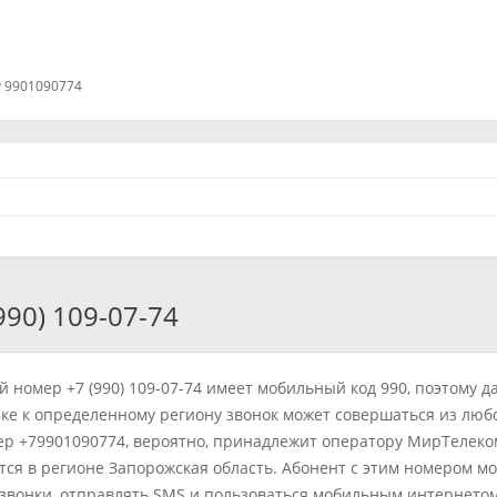
 9901090774
90) 109-07-74
 номер +7 (990) 109-07-74 имеет мобильный код 990, поэтому д
ке к определенному региону звонок может совершаться из люб
ер +79901090774, вероятно, принадлежит оператору МирТелеко
тся в регионе Запорожская область. Абонент с этим номером м
звонки, отправлять SMS и пользоваться мобильным интернетом