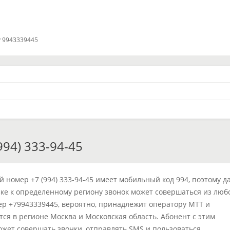
 9943339445
94) 333-94-45
 номер +7 (994) 333-94-45 имеет мобильный код 994, поэтому д
ке к определенному региону звонок может совершаться из люб
ер +79943339445, вероятно, принадлежит оператору МТТ и
тся в регионе Москва и Московская область. Абонент с этим
жет совершать звонки, отправлять SMS и пользоваться