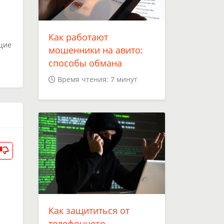
Как работают
щие
мошенники на авито:
способы обмана
Время чтения: 7 минут
Как защититься от
телефонного