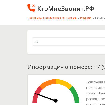
КтоМнеЗвонит.РФ
ПРОВЕРКА ТЕЛЕФОННОГО НОМЕРА
-
КОД 994
-
НОМЕР
Информация о номере: +7 (9
Телефонный
при привяз
точки. Ном
располагае
номером мо