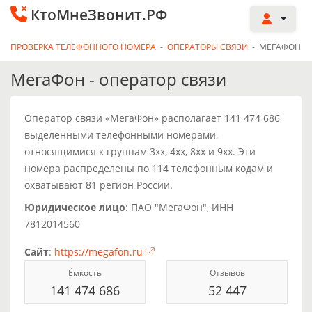
КтоМнеЗвонит.РФ
ПРОВЕРКА ТЕЛЕФОННОГО НОМЕРА
-
ОПЕРАТОРЫ СВЯЗИ
-
МЕГАФОН
МегаФон - оператор связи
Оператор связи «МегаФон» располагает 141 474 686
выделенными телефонными номерами,
относящимися к группам 3xx, 4xx, 8xx и 9xx. Эти
номера распределены по 114 телефонным кодам и
охватывают 81 регион России.
Юридическое лицо
: ПАО "МегаФон", ИНН
7812014560
Сайт
:
https://megafon.ru
Ёмкость
Отзывов
141 474 686
52 447