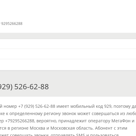
 9295266288
29) 526-62-88
 номер +7 (929) 526-62-88 имеет мобильный код 929, поэтому д
ке к определенному региону звонок может совершаться из люб
ер +79295266288, вероятно, принадлежит оператору МегаФон и
тся в регионе Москва и Московская область. Абонент с этим
жет совершать звонки, отправлять SMS и пользоваться