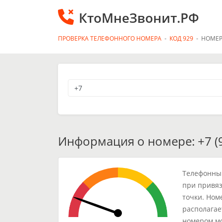
КтоМнеЗвонит.РФ
ПРОВЕРКА ТЕЛЕФОННОГО НОМЕРА
-
КОД 929
-
НОМЕР
Информация о номере: +7 (9
Телефонный
при привяз
точки. Ном
располагае
номером мо