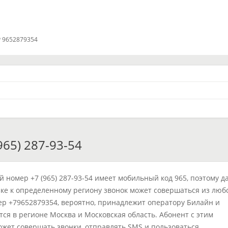
 9652879354
65) 287-93-54
 номер +7 (965) 287-93-54 имеет мобильный код 965, поэтому д
ке к определенному региону звонок может совершаться из люб
ер +79652879354, вероятно, принадлежит оператору Билайн и
тся в регионе Москва и Московская область. Абонент с этим
жет совершать звонки, отправлять SMS и пользоваться