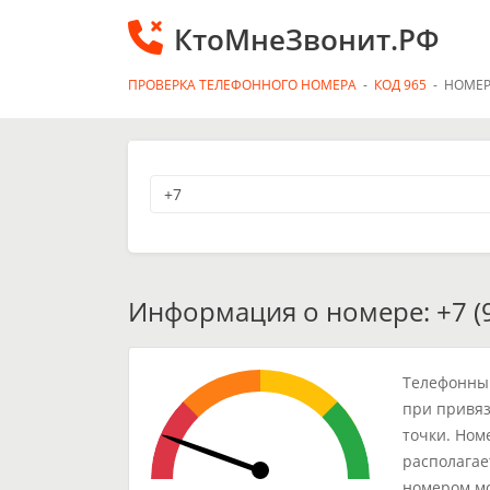
КтоМнеЗвонит.РФ
ПРОВЕРКА ТЕЛЕФОННОГО НОМЕРА
-
КОД 965
-
НОМЕР
Информация о номере: +7 (9
Телефонный
при привяз
точки. Ном
располагае
номером мо