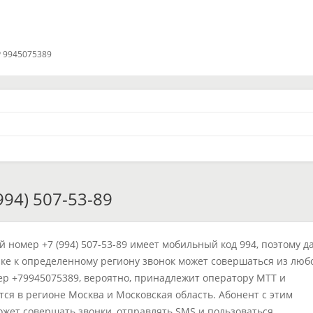
 9945075389
94) 507-53-89
 номер +7 (994) 507-53-89 имеет мобильный код 994, поэтому д
ке к определенному региону звонок может совершаться из люб
ер +79945075389, вероятно, принадлежит оператору МТТ и
тся в регионе Москва и Московская область. Абонент с этим
жет совершать звонки, отправлять SMS и пользоваться