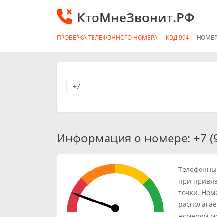
КтоМнеЗвонит.РФ
ПРОВЕРКА ТЕЛЕФОННОГО НОМЕРА
-
КОД 994
-
НОМЕР
Информация о номере: +7 (9
Телефонный
при привяз
точки. Ном
располагае
номером мо